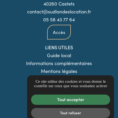
40260 Castets
contact@sudlandeslocation.fr
05 58 43 77 64
Accès
LIENS UTILES
Guide local
Informations complémentaires
Mentions légales
Politique de confidentialité
Ce site utilise des cookies et vous donne le
contrôle sur ceux que vous souhaitez activer
Gestion des cookies
Tout accepter
Tout refuser